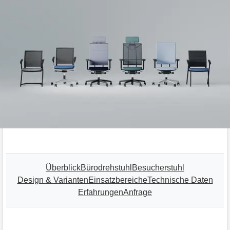
Überblick
Bürodrehstuhl
Besucherstuhl
Design & Varianten
Einsatzbereiche
Technische Daten
Erfahrungen
Anfrage