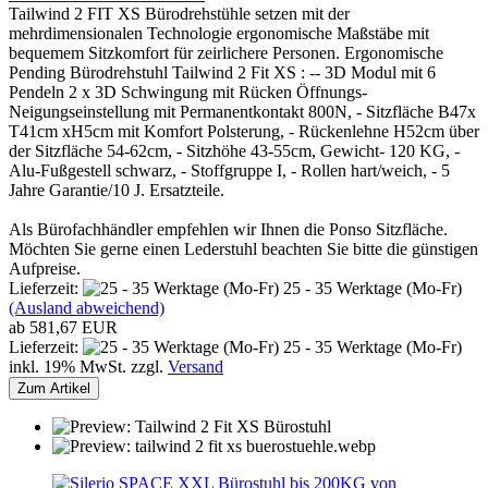
Tailwind 2 FIT XS Bürodrehstühle setzen mit der
mehrdimensionalen Technologie ergonomische Maßstäbe mit
bequemem Sitzkomfort für zeirlichere Personen. Ergonomische
Pending Bürodrehstuhl Tailwind 2 Fit XS : -- 3D Modul mit 6
Pendeln 2 x 3D Schwingung mit Rücken Öffnungs-
Neigungseinstellung mit Permanentkontakt 800N, - Sitzfläche B47x
T41cm xH5cm mit Komfort Polsterung, - Rückenlehne H52cm über
der Sitzfläche 54-62cm, - Sitzhöhe 43-55cm, Gewicht- 120 KG, -
Alu-Fußgestell schwarz, - Stoffgruppe I, - Rollen hart/weich, - 5
Jahre Garantie/10 J. Ersatzteile.
Als Bürofachhändler empfehlen wir Ihnen die Ponso Sitzfläche.
Möchten Sie gerne einen Lederstuhl beachten Sie bitte die günstigen
Aufpreise.
Lieferzeit:
25 - 35 Werktage (Mo-Fr)
(Ausland abweichend)
ab 581,67 EUR
Lieferzeit:
25 - 35 Werktage (Mo-Fr)
inkl. 19% MwSt. zzgl.
Versand
Zum Artikel