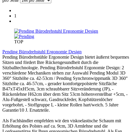
pro Seite
1
TOP
Pending Bürodrehstuhl Ergonomie Design
Pending Bürodrehstühle Ergonomie Design bietet äußerst bequemes
Sitzen und fördert Ihre Rückengesundheit durch die
Sitzballtechnologie. Pending Bürodrehstuhl Ergonomie Design: 2
verschiedene Mechaniken stehen zur Auswahl Pending Modul 3D
360° Sitzhöhe ca. 42-53cm / Pending Synchronwippmatik 3D 360°
Sitzhöhe ca. 46-57cm, - gerader komfortgepolsterte Sitzfläche
B47xT45xH5cm, 3cm schraubbarer Sitzveränderung (JP), -
Rückenlehne H62cm über dem Sitz 53cm höhenverstellbar +5cm, -
Alu-Fußgestell schwarz, Gasdruckfeder, Kopfstützenlöcher
vorgebohrt, - Stoffgruppe I, - kleine Rollen hart/weich. 5 Jahre
Garantie/10 J. Ersatzteile.
Als Fachhändler empfehlen wir den viskoelastische Schaum mit
Erhöhung des Polstes auf ca. 9cm, 3D Armlehne und die
Lordosenstütze für Ihren ergonomischen Bürodrehstuhl. Als Fan