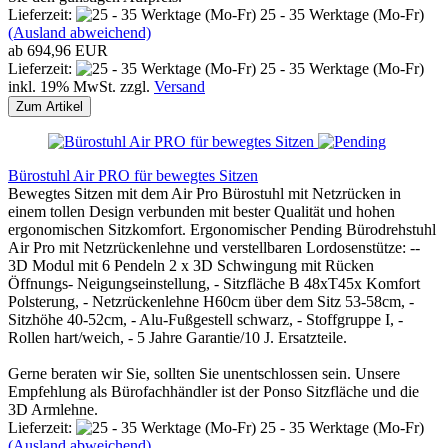
Lieferzeit:
25 - 35 Werktage (Mo-Fr)
(Ausland abweichend)
ab 694,96 EUR
Lieferzeit:
25 - 35 Werktage (Mo-Fr)
inkl. 19% MwSt. zzgl.
Versand
Zum Artikel
Bürostuhl Air PRO für bewegtes Sitzen
Bewegtes Sitzen mit dem Air Pro Bürostuhl mit Netzrücken in
einem tollen Design verbunden mit bester Qualität und hohen
ergonomischen Sitzkomfort. Ergonomischer Pending Bürodrehstuhl
Air Pro mit Netzrückenlehne und verstellbaren Lordosenstütze: --
3D Modul mit 6 Pendeln 2 x 3D Schwingung mit Rücken
Öffnungs- Neigungseinstellung, - Sitzfläche B 48xT45x Komfort
Polsterung, - Netzrückenlehne H60cm über dem Sitz 53-58cm, -
Sitzhöhe 40-52cm, - Alu-Fußgestell schwarz, - Stoffgruppe I, -
Rollen hart/weich, - 5 Jahre Garantie/10 J. Ersatzteile.
Gerne beraten wir Sie, sollten Sie unentschlossen sein. Unsere
Empfehlung als Bürofachhändler ist der Ponso Sitzfläche und die
3D Armlehne.
Lieferzeit:
25 - 35 Werktage (Mo-Fr)
(Ausland abweichend)