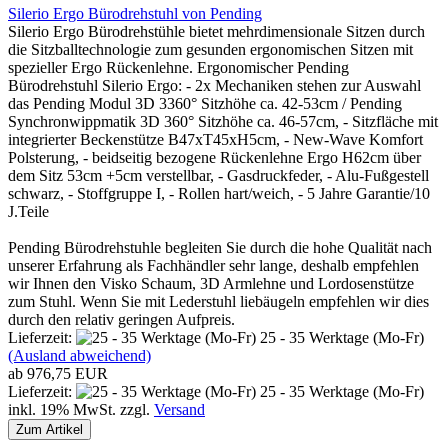
Silerio Ergo Bürodrehstuhl von Pending
Silerio Ergo Bürodrehstühle bietet mehrdimensionale Sitzen durch
die Sitzballtechnologie zum gesunden ergonomischen Sitzen mit
spezieller Ergo Rückenlehne. Ergonomischer Pending
Bürodrehstuhl Silerio Ergo: - 2x Mechaniken stehen zur Auswahl
das Pending Modul 3D 3360° Sitzhöhe ca. 42-53cm / Pending
Synchronwippmatik 3D 360° Sitzhöhe ca. 46-57cm, - Sitzfläche mit
integrierter Beckenstütze B47xT45xH5cm, - New-Wave Komfort
Polsterung, - beidseitig bezogene Rückenlehne Ergo H62cm über
dem Sitz 53cm +5cm verstellbar, - Gasdruckfeder, - Alu-Fußgestell
schwarz, - Stoffgruppe I, - Rollen hart/weich, - 5 Jahre Garantie/10
J.Teile
Pending Bürodrehstuhle begleiten Sie durch die hohe Qualität nach
unserer Erfahrung als Fachhändler sehr lange, deshalb empfehlen
wir Ihnen den Visko Schaum, 3D Armlehne und Lordosenstütze
zum Stuhl. Wenn Sie mit Lederstuhl liebäugeln empfehlen wir dies
durch den relativ geringen Aufpreis.
Lieferzeit:
25 - 35 Werktage (Mo-Fr)
(Ausland abweichend)
ab 976,75 EUR
Lieferzeit:
25 - 35 Werktage (Mo-Fr)
inkl. 19% MwSt. zzgl.
Versand
Zum Artikel