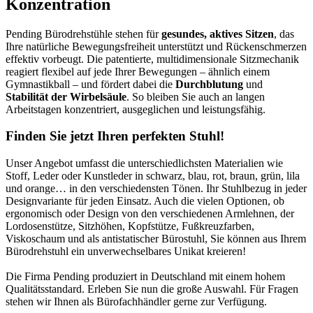
Konzentration
Pending Bürodrehstühle stehen für
gesundes, aktives Sitzen
, das
Ihre natürliche Bewegungsfreiheit unterstützt und Rückenschmerzen
effektiv vorbeugt. Die patentierte, multidimensionale Sitzmechanik
reagiert flexibel auf jede Ihrer Bewegungen – ähnlich einem
Gymnastikball – und fördert dabei die
Durchblutung
und
Stabilität der Wirbelsäule
. So bleiben Sie auch an langen
Arbeitstagen konzentriert, ausgeglichen und leistungsfähig.
Finden Sie jetzt Ihren perfekten Stuhl!
Unser Angebot umfasst die unterschiedlichsten Materialien wie
Stoff, Leder oder Kunstleder in schwarz, blau, rot, braun, grün, lila
und orange… in den verschiedensten Tönen. Ihr Stuhlbezug in jeder
Designvariante für jeden Einsatz. Auch die vielen Optionen, ob
ergonomisch oder Design von den verschiedenen Armlehnen, der
Lordosenstütze, Sitzhöhen, Kopfstütze, Fußkreuzfarben,
Viskoschaum und als antistatischer Bürostuhl, Sie können aus Ihrem
Bürodrehstuhl ein unverwechselbares Unikat kreieren!
Die Firma Pending produziert in Deutschland mit einem hohem
Qualitätsstandard. Erleben Sie nun die große Auswahl. Für Fragen
stehen wir Ihnen als Bürofachhändler gerne zur Verfügung.