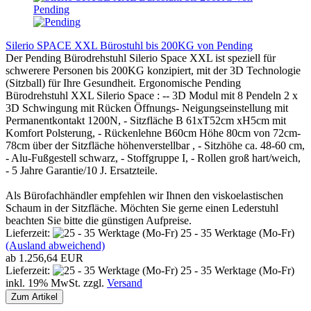
Silerio SPACE XXL Bürostuhl bis 200KG von Pending
Der Pending Bürodrehstuhl Silerio Space XXL ist speziell für
schwerere Personen bis 200KG konzipiert, mit der 3D Technologie
(Sitzball) für Ihre Gesundheit. Ergonomische Pending
Bürodrehstuhl XXL Silerio Space : -- 3D Modul mit 8 Pendeln 2 x
3D Schwingung mit Rücken Öffnungs- Neigungseinstellung mit
Permanentkontakt 1200N, - Sitzfläche B 61xT52cm xH5cm mit
Komfort Polsterung, - Rückenlehne B60cm Höhe 80cm von 72cm-
78cm über der Sitzfläche höhenverstellbar , - Sitzhöhe ca. 48-60 cm,
- Alu-Fußgestell schwarz, - Stoffgruppe I, - Rollen groß hart/weich,
- 5 Jahre Garantie/10 J. Ersatzteile.
Als Bürofachhändler empfehlen wir Ihnen den viskoelastischen
Schaum in der Sitzfläche. Möchten Sie gerne einen Lederstuhl
beachten Sie bitte die günstigen Aufpreise.
Lieferzeit:
25 - 35 Werktage (Mo-Fr)
(Ausland abweichend)
ab 1.256,64 EUR
Lieferzeit:
25 - 35 Werktage (Mo-Fr)
inkl. 19% MwSt. zzgl.
Versand
Zum Artikel