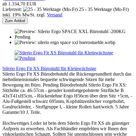
ab 1.334,70 EUR
Lieferzeit:
25 - 35 Werktage (Mo-Fr)
inkl. 19% MwSt. zzgl.
Versand
Zum Artikel
Silerio Ergo Fit XS Bürostuhl für Kleinwüchsige
Silerio Ergo Fit XS Bürodrehstuhl die Rückengesundheit durch das
mehrdimensionales bequeme schwingende Sitzen für mehr
Bewegung im Büro. Pending Bürodrehstuhl Silerio Ergo Fit XS:
Sitzhöhe ca. 46-57cm - gerader komfortgepolsterte Sitzfläche B
43xT41xH5cm, - Rückenlehne Ergo H56cm über dem Sitz +5cm, -
Alu-Fußgestell schwarz 695mm, Kopfstützenlöcher vorgebohrt,
Gasdruckfeder, - Stoffgruppe I, - kleine Rollen hart/weich. 5 Jahre
Garantie/10 J. Teile.
Hochwertiges Leder ist bein dem Silerio Ergo Fit XS als günstiger
Aufpreis zu erwerben. Als Fachhändler empfehlen wir Ihnen den
viskoelastischen Schaum. Sollten Sie unentschlossen sein welche