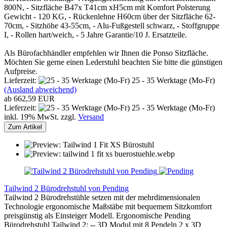
800N, - Sitzfläche B47x T41cm xH5cm mit Komfort Polsterung
Gewicht - 120 KG, - Rückenlehne H60cm über der Sitzfläche 62-
70cm, - Sitzhöhe 43-55cm, - Alu-Fußgestell schwarz, - Stoffgruppe
I, - Rollen hart/weich, - 5 Jahre Garantie/10 J. Ersatzteile.
Als Bürofachhändler empfehlen wir Ihnen die Ponso Sitzfläche.
Möchten Sie gerne einen Lederstuhl beachten Sie bitte die günstigen
Aufpreise.
Lieferzeit:
25 - 35 Werktage (Mo-Fr)
(Ausland abweichend)
ab 662,59 EUR
Lieferzeit:
25 - 35 Werktage (Mo-Fr)
inkl. 19% MwSt. zzgl.
Versand
Zum Artikel
Tailwind 2 Bürodrehstuhl von Pending
Tailwind 2 Bürodrehstühle setzen mit der mehrdimensionalen
Technologie ergonomische Maßstäbe mit bequemem Sitzkomfort
preisgünstig als Einsteiger Modell. Ergonomische Pending
Bürodrehstuhl Tailwind 2: -- 3D Modul mit 8 Pendeln 2 x 3D