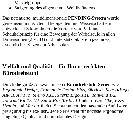
Muskelgruppen
Steigerung des allgemeinen Wohlbefindens
Das patentierte, multidimensionale
PENDING-System
wurde
gemeinsam mit Ärzten, Therapeuten und Wissenschaftlern
entwickelt. Es kombiniert die Vorteile von Ball- und
Schaukelprinzip für eine Bewegung der Wirbelsäule in allen
Dimensionen (2 × 3D) und unterstützt aktiv ein gesundes,
dynamisches Sitzen am Arbeitsplatz.
Vielfalt und Qualität – für Ihren perfekten
Bürodrehstuhl
Durch die große Auswahl unserer
Bürodrehstuhl-Serien
wie
Ergonomie Design
,
Ergonomie Design Plus
,
Silerio-2
,
Silerio-Ergo
,
AIR II
,
Air Pro
,
Silerio XXL
,
Silerio Ergo XXL
,
Tailwind 1/2
,
Tailwind Fit XS 1/2
,
Spirit-Pro
,
Tactical 1
oder unsere
Chefsessel
Urania
und
Merkur
finden Sie garantiert den passenden Stuhl – von
preisgünstig bis exklusiv. Jede Serie steht für höchste Ergonomie,
langlebige Qualität und durchdachtes Design.