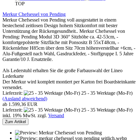
TOP
Merkur Chefsessel von Pending
Merkur Chefsessel von Pending voll ausgestattet in einem
bestechend zeitlosen Design hohem Sitzkomfort mit bester
Unterstützung der Rückengesundheit.. Merkur Chefsessel von
Pending: Pending Modul 3D 360° Sitzhöhe ca. 42-53cm, -
komfortgepolsterte Sitzfläche mit Ponsositz B 55xT48cm, -
Rückenlehne H85cm über dem Sitz 70cm höhenverstellbar +6cm, -
Alu-Fußgestell nach Wahl, Gasdruckfeder, - Stoffgruppe I. 5 Jahre
Garantie/10 J. Ersatzteile.
Als Lederstuhl erhalten Sie die große Farbauswahl der Lineo
Lederkarte
Der Merkur wird komplett montiert per Karton frei Boardsteinkante
versendet.
Lieferzeit:
25 - 35 Werktage (Mo-Fr)
(Ausland abweichend)
ab 1.599,36 EUR
Lieferzeit:
25 - 35 Werktage (Mo-Fr)
inkl. 19% MwSt. zzgl.
Versand
Zum Artikel