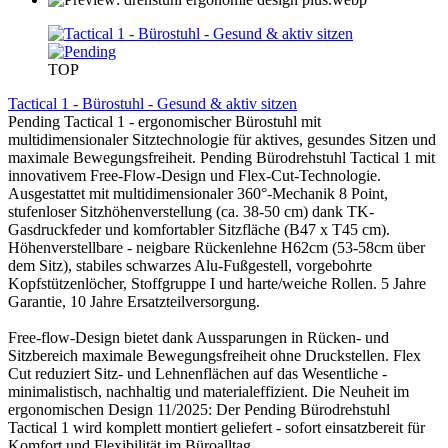
TOP
Tactical 1 - Bürostuhl - Gesund & aktiv sitzen
Pending Tactical 1 - ergonomischer Bürostuhl mit
multidimensionaler Sitztechnologie für aktives, gesundes Sitzen und
maximale Bewegungsfreiheit. Pending Bürodrehstuhl Tactical 1 mit
innovativem Free-Flow-Design und Flex-Cut-Technologie.
Ausgestattet mit multidimensionaler 360°-Mechanik 8 Point,
stufenloser Sitzhöhenverstellung (ca. 38-50 cm) dank TK-
Gasdruckfeder und komfortabler Sitzfläche (B47 x T45 cm).
Höhenverstellbare - neigbare Rückenlehne H62cm (53-58cm über
dem Sitz), stabiles schwarzes Alu-Fußgestell, vorgebohrte
Kopfstützenlöcher, Stoffgruppe I und harte/weiche Rollen. 5 Jahre
Garantie, 10 Jahre Ersatzteilversorgung.
Free-flow-Design bietet dank Aussparungen in Rücken- und
Sitzbereich maximale Bewegungsfreiheit ohne Druckstellen. Flex
Cut reduziert Sitz- und Lehnenflächen auf das Wesentliche -
minimalistisch, nachhaltig und materialeffizient. Die Neuheit im
ergonomischen Design 11/2025: Der Pending Bürodrehstuhl
Tactical 1 wird komplett montiert geliefert - sofort einsatzbereit für
Komfort und Flexibilität im Büroalltag.