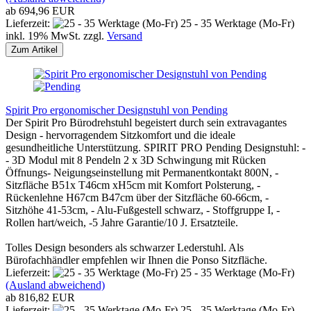
ab 694,96 EUR
Lieferzeit:
25 - 35 Werktage (Mo-Fr)
inkl. 19% MwSt. zzgl.
Versand
Zum Artikel
Spirit Pro ergonomischer Designstuhl von Pending
Der Spirit Pro Bürodrehstuhl begeistert durch sein extravagantes
Design - hervorragendem Sitzkomfort und die ideale
gesundheitliche Unterstützung. SPIRIT PRO Pending Designstuhl: -
- 3D Modul mit 8 Pendeln 2 x 3D Schwingung mit Rücken
Öffnungs- Neigungseinstellung mit Permanentkontakt 800N, -
Sitzfläche B51x T46cm xH5cm mit Komfort Polsterung, -
Rückenlehne H67cm B47cm über der Sitzfläche 60-66cm, -
Sitzhöhe 41-53cm, - Alu-Fußgestell schwarz, - Stoffgruppe I, -
Rollen hart/weich, -5 Jahre Garantie/10 J. Ersatzteile.
Tolles Design besonders als schwarzer Lederstuhl. Als
Bürofachhändler empfehlen wir Ihnen die Ponso Sitzfläche.
Lieferzeit:
25 - 35 Werktage (Mo-Fr)
(Ausland abweichend)
ab 816,82 EUR
Lieferzeit:
25 - 35 Werktage (Mo-Fr)