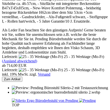
Sitzhöhe ca. 46-57cm, - Sitzfläche mit integrierter Beckenstütze
B47xT45xH5cm, - New-Wave Komfort Polsterung, - beidseitig
bezogene Rückenlehne H62cm über dem Sitz 53cm +5cm
verstellbar, - Gasdruckfeder, - Alu-Fußgestell schwarz, - Stoffgruppe
I, - Rollen hart/weich, - 5 Jahre Garantie/10 J. Ersatzteile.
Als Leder Fan beachten Sie den günstigen Aufpreis! Gerne beraten
wir Sie, sollten Sie unentschlossen sein z.B. welche die beste
Mechanik für Sie ist. Pending Bürodrehstuhle werden Sie durch die
hohe Qualität nach unserer Erfahrung als Fachhändler lange
begleiten, deshalb empfehlen wir Ihnen den Visko Schaum, 3D
Armlehne und Lordosenstütze zum Stuhl.
Lieferzeit:
25 - 35 Werktage (Mo-Fr)
(Ausland abweichend)
ab 714,00 EUR
Lieferzeit:
25 - 35 Werktage (Mo-Fr)
inkl. 19% MwSt. zzgl.
Versand
Zum Artikel
TOP