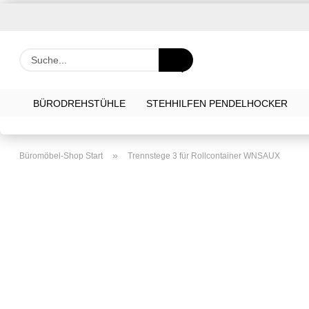
Suche...
BÜRODREHSTÜHLE
STEHHILFEN PENDELHOCKER
»
Büromöbel-Shop Start
Trennstege 3 für Rollcontainer WNSAUX