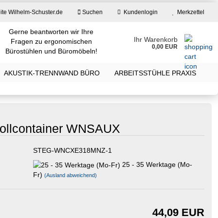
ite Wilhelm-Schuster.de
Suchen
Kundenlogin
Merkzettel
Gerne beantworten wir Ihre
Ihr Warenkorb
Fragen zu ergonomischen
0,00 EUR
Bürostühlen und Büromöbeln!
E-Mail
AKUSTIK-TRENNWAND BÜRO
ARBEITSSTÜHLE PRAXIS
Passwort
 Rollcontainer WNSAUX
STEG-WNCXE318MNZ-1
Konto erstellen
25 - 35 Werktage (Mo-
Passwort vergessen?
Fr)
(Ausland abweichend)
44,09 EUR