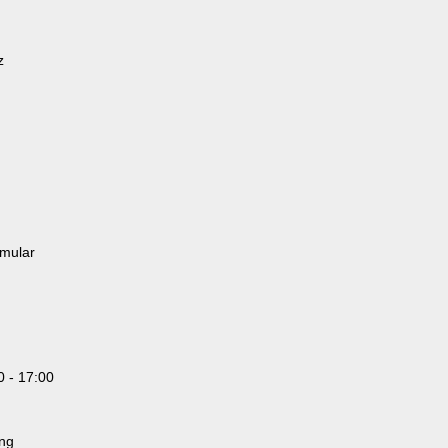
z
rmular
0 - 17:00
ung