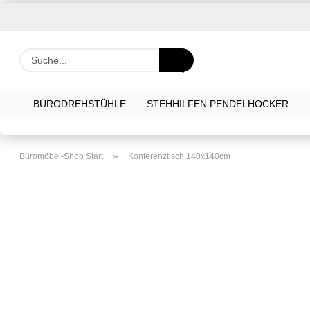
Suche...
BÜRODREHSTÜHLE
STEHHILFEN PENDELHOCKER
»
Büromöbel-Shop Start
Konferenztisch 140x140cm