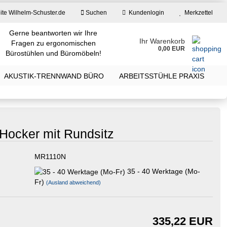
ite Wilhelm-Schuster.de
Suchen
Kundenlogin
Merkzettel
Gerne beantworten wir Ihre
Ihr Warenkorb
Fragen zu ergonomischen
0,00 EUR
Bürostühlen und Büromöbeln!
E-Mail
AKUSTIK-TRENNWAND BÜRO
ARBEITSSTÜHLE PRAXIS
Passwort
 Hocker mit Rundsitz
MR1110N
Konto erstellen
35 - 40 Werktage (Mo-
Passwort vergessen?
Fr)
(Ausland abweichend)
335,22 EUR