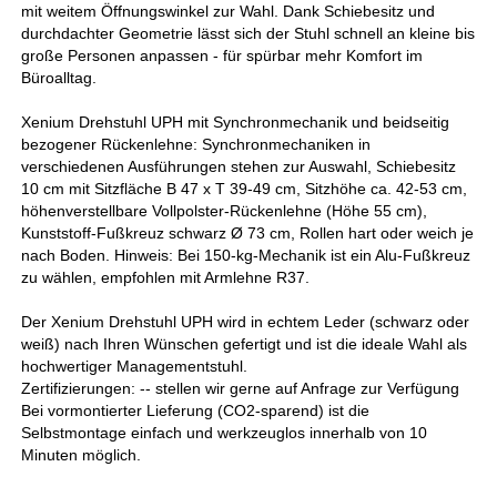
mit weitem Öffnungswinkel zur Wahl. Dank Schiebesitz und
durchdachter Geometrie lässt sich der Stuhl schnell an kleine bis
große Personen anpassen - für spürbar mehr Komfort im
Büroalltag.
Xenium Drehstuhl UPH mit Synchronmechanik und beidseitig
bezogener Rückenlehne: Synchronmechaniken in
verschiedenen Ausführungen stehen zur Auswahl, Schiebesitz
10 cm mit Sitzfläche B 47 x T 39-49 cm, Sitzhöhe ca. 42-53 cm,
höhenverstellbare Vollpolster-Rückenlehne (Höhe 55 cm),
Kunststoff-Fußkreuz schwarz Ø 73 cm, Rollen hart oder weich je
nach Boden. Hinweis: Bei 150-kg-Mechanik ist ein Alu-Fußkreuz
zu wählen, empfohlen mit Armlehne R37.
Der Xenium Drehstuhl UPH wird in echtem Leder (schwarz oder
weiß) nach Ihren Wünschen gefertigt und ist die ideale Wahl als
hochwertiger Managementstuhl.
Zertifizierungen: -- stellen wir gerne auf Anfrage zur Verfügung
Bei vormontierter Lieferung (CO2-sparend) ist die
Selbstmontage einfach und werkzeuglos innerhalb von 10
Minuten möglich.