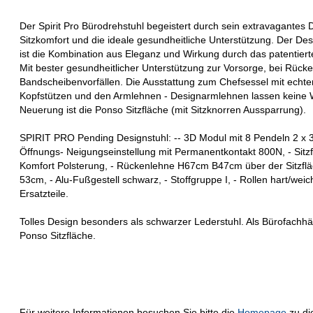
Der Spirit Pro Bürodrehstuhl begeistert durch sein extravagantes
Sitzkomfort und die ideale gesundheitliche Unterstützung. Der Des
ist die Kombination aus Eleganz und Wirkung durch das patentiert
Mit bester gesundheitlicher Unterstützung zur Vorsorge, bei Rüc
Bandscheibenvorfällen. Die Ausstattung zum Chefsessel mit echt
Kopfstützen und den Armlehnen - Designarmlehnen lassen keine W
Neuerung ist die Ponso Sitzfläche (mit Sitzknorren Aussparrung).
SPIRIT PRO Pending Designstuhl: -- 3D Modul mit 8 Pendeln 2 x
Öffnungs- Neigungseinstellung mit Permanentkontakt 800N, - Sit
Komfort Polsterung, - Rückenlehne H67cm B47cm über der Sitzflä
53cm, - Alu-Fußgestell schwarz, - Stoffgruppe I, - Rollen hart/weic
Ersatzteile.
Tolles Design besonders als schwarzer Lederstuhl. Als Bürofachhä
Ponso Sitzfläche.
Für weitere Informationen besuchen Sie bitte die
Homepage
zu di