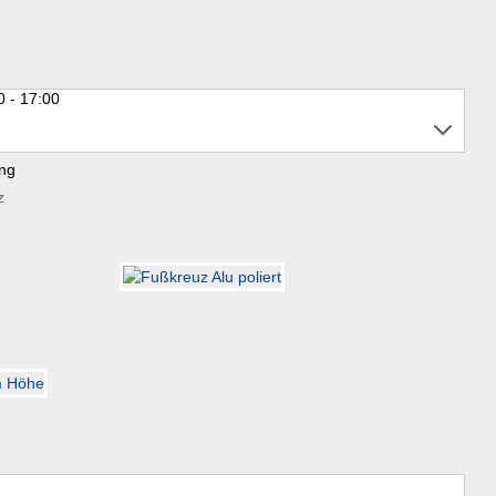
0 - 17:00
ung
z
e seit 1970!