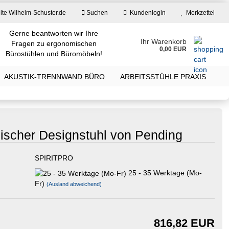
ite Wilhelm-Schuster.de
Suchen
Kundenlogin
Merkzettel
Gerne beantworten wir Ihre
Ihr Warenkorb
Fragen zu ergonomischen
0,00 EUR
Bürostühlen und Büromöbeln!
E-Mail
AKUSTIK-TRENNWAND BÜRO
ARBEITSSTÜHLE PRAXIS
Passwort
mischer Designstuhl von Pending
SPIRITPRO
Konto erstellen
25 - 35 Werktage (Mo-
Passwort vergessen?
Fr)
(Ausland abweichend)
816,82 EUR