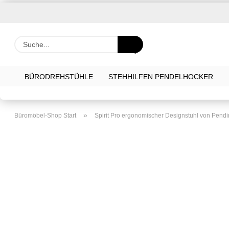
Suche...
BÜRODREHSTÜHLE
STEHHILFEN PENDELHOCKER
»
Büromöbel-Shop Start
Spirit Pro ergonomischer Designstuhl von Pend