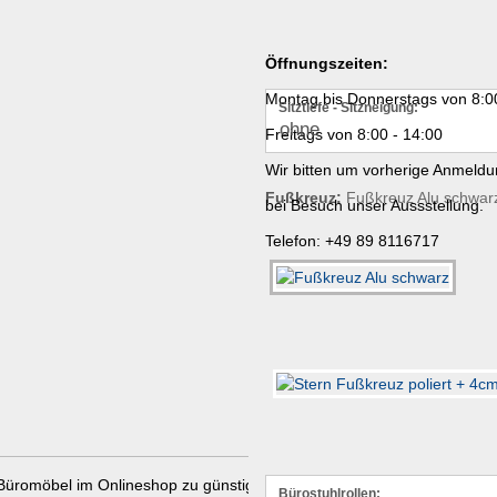
Öffnungszeiten:
Montag bis Donnerstags von 8:0
Sitztiefe - Sitzneigung:
Freitags von 8:00 - 14:00
Wir bitten um vorherige Anmeld
Fußkreuz:
Fußkreuz Alu schwar
bei Besuch unser Aussstellung.
Telefon: +49 89 8116717
Büromöbel im Onlineshop zu günstigen Preisen
bei Wilhelm-Schuster. d
Bürostuhlrollen: