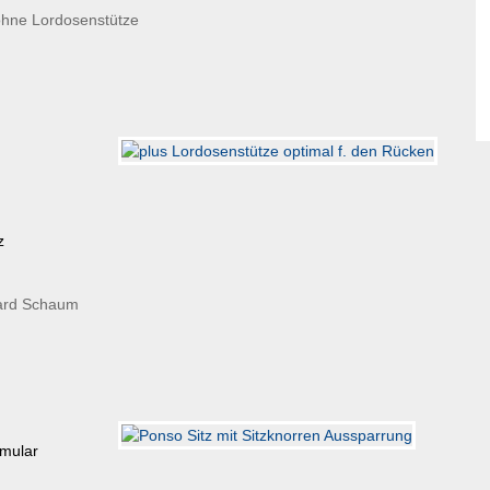
ohne Lordosenstütze
z
ard Schaum
rmular