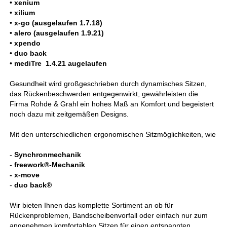
•
xenium
•
xilium
•
x-go (ausgelaufen 1.7.18)
•
alero (ausgelaufen 1.9.21)
•
xpendo
•
duo back
•
mediTre 1.4.21 augelaufen
Gesundheit wird großgeschrieben durch dynamisches Sitzen,
das Rückenbeschwerden entgegenwirkt, gewährleisten die
Firma Rohde & Grahl ein hohes Maß an Komfort und begeistert
noch dazu mit zeitgemäßen Designs.
Mit den unterschiedlichen ergonomischen Sitzmöglichkeiten, wie
-
Synchronmechanik
-
freework®-Mechanik
- x-move
-
duo back®
Wir bieten Ihnen das komplette Sortiment an ob für
Rückenproblemen, Bandscheibenvorfall oder einfach nur zum
angenehmen komfortablen Sitzen für einen entspannten