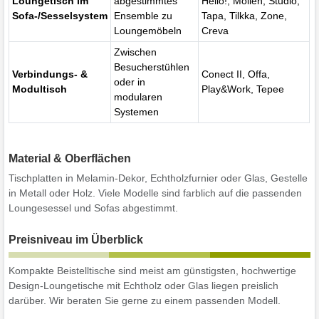
Loungetisch im
abgestimmtes
Hello!, Mollen, Studio,
Sofa-/Sesselsystem
Ensemble zu
Tapa, Tilkka, Zone,
Loungemöbeln
Creva
Zwischen
Besucherstühlen
Verbindungs- &
Conect II, Offa,
oder in
Modultisch
Play&Work, Tepee
modularen
Systemen
Material & Oberflächen
Tischplatten in Melamin-Dekor, Echtholzfurnier oder Glas, Gestelle
in Metall oder Holz. Viele Modelle sind farblich auf die passenden
Loungesessel und Sofas abgestimmt.
Preisniveau im Überblick
Kompakte Beistelltische sind meist am günstigsten, hochwertige
Design-Loungetische mit Echtholz oder Glas liegen preislich
darüber. Wir beraten Sie gerne zu einem passenden Modell.