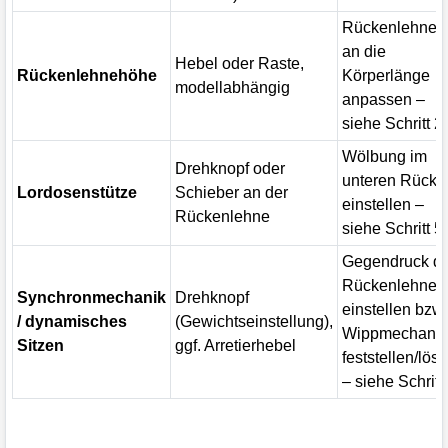
Rückenlehne
an die
Hebel oder Raste,
Rückenlehnehöhe
Körperlänge
modellabhängig
anpassen –
siehe Schritt 2
Wölbung im
Drehknopf oder
unteren Rücke
Lordosenstütze
Schieber an der
einstellen –
Rückenlehne
siehe Schritt 5
Gegendruck d
Rückenlehne
Synchronmechanik
Drehknopf
einstellen bzw.
/ dynamisches
(Gewichtseinstellung),
Wippmechani
Sitzen
ggf. Arretierhebel
feststellen/lös
– siehe Schritt