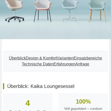
Überblick
Design & Komfort
Varianten
Einsatzbereiche
Technische Daten
Erfahrungen
Anfrage
Überblick: Kaika Loungesessel
100%
4
Voll gepolstert – rundum