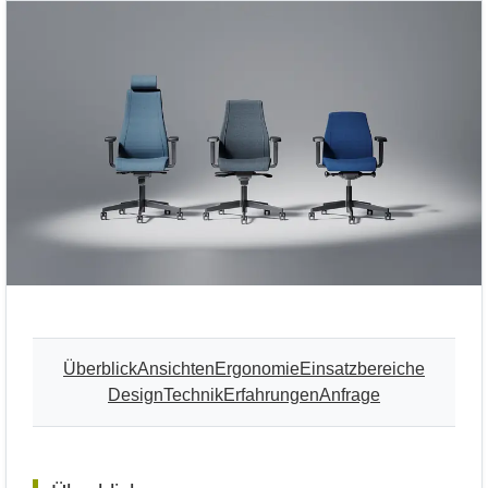
Überblick
Ansichten
Ergonomie
Einsatzbereiche
Design
Technik
Erfahrungen
Anfrage